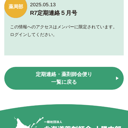
2025.05.13
学術部
総務部
薬局部
R7定期連絡５月号
この情報へのアクセスはメンバーに限定されています。
ログインしてください。
定期連絡・薬剤師会便り
一覧に戻る