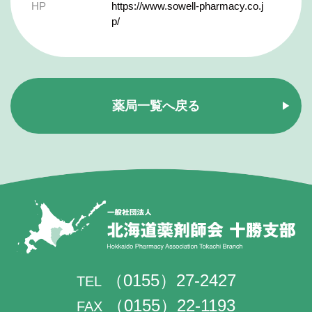
HP
https://www.sowell-pharmacy.co.j
p/
薬局一覧へ戻る
（0155）27-2427
TEL
（0155）22-1193
FAX